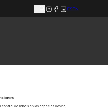
ES
EN
caciones
l control de miasis en las especies bovina,