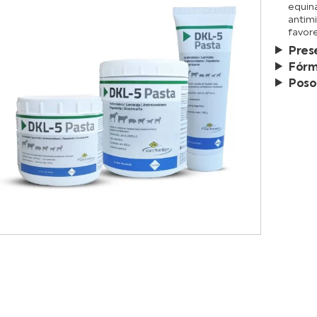
equina
antimi
favore
Pres
Fórm
Poso