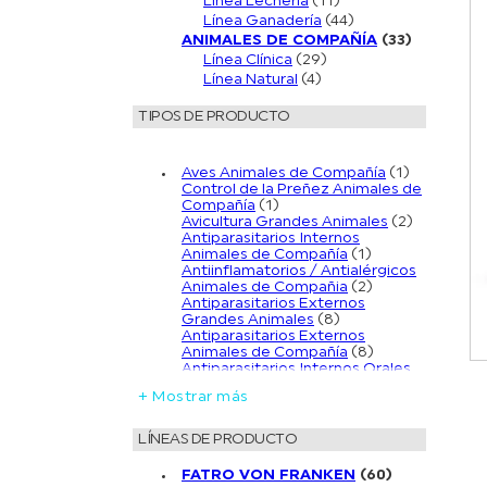
Línea Lechería
(11)
Línea Ganadería
(44)
ANIMALES DE COMPAÑÍA
(33)
Línea Clínica
(29)
Línea Natural
(4)
TIPOS DE PRODUCTO
Aves Animales de Compañía
(1)
Control de la Preñez Animales de
Compañía
(1)
Avicultura Grandes Animales
(2)
Antiparasitarios Internos
Animales de Compañía
(1)
Antiinflamatorios / Antialérgicos
Animales de Compañia
(2)
Antiparasitarios Externos
Grandes Animales
(8)
Antiparasitarios Externos
Animales de Compañía
(8)
Antiparasitarios Internos Orales
Grandes Animales
(4)
+ Mostrar más
Antiparasitarios Internos Orales
Animales de Compañía
(2)
Antiparasitarios Internos
LÍNEAS DE PRODUCTO
Inyectables Grandes Animales
(1)
Mineralizantes Grandes Animales
FATRO VON FRANKEN
(60)
(5)