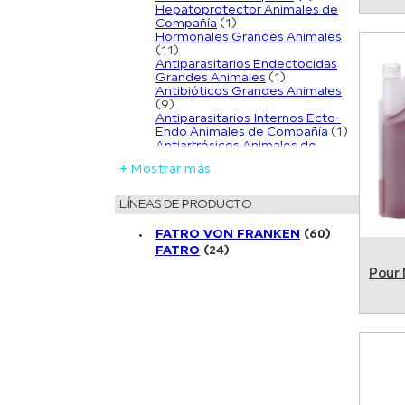
Hepatoprotector Animales de
Compañía
(1)
Hormonales Grandes Animales
(11)
Antiparasitarios Endectocidas
Grandes Animales
(1)
Antibióticos Grandes Animales
(9)
Antiparasitarios Internos Ecto-
Endo Animales de Compañía
(1)
Antiartrósicos Animales de
Compañía
(1)
+ Mostrar más
Específicos Animales de
Compañia
(2)
Antimastíticos Grandes Animales
LÍNEAS DE PRODUCTO
(6)
Otológicos Animales de
FATRO VON FRANKEN
(60)
Compañia
(2)
FATRO
(24)
Aves Animales de Compañía
(1)
Control de la Preñez Animales de
Pour 
Compañía
(1)
Avicultura Grandes Animales
(2)
Antiparasitarios Internos
Animales de Compañía
(1)
Antiinflamatorios / Antialérgicos
Animales de Compañia
(2)
Antiparasitarios Externos
Grandes Animales
(8)
Antiparasitarios Externos
Animales de Compañía
(8)