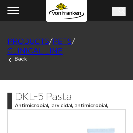
PRODUCTS
/
PETS
/
CLINICAL LINE
Back
DKL-5 Pasta
Antimicrobial, larvicidal, antimicrobial,