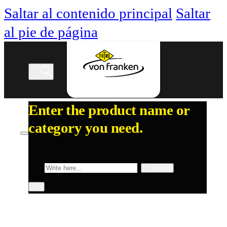
Saltar al contenido principal
Saltar
al pie de página
Enter the product name or
category you need.
Buscar
Search
×