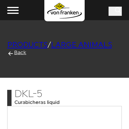
PRODUCTS
/
LARGE ANIMALS
Back
DKL-5
Curabicheras liquid