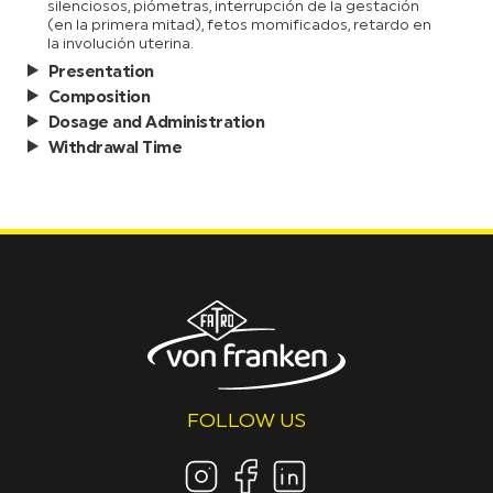
silenciosos, piómetras, interrupción de la gestación
(en la primera mitad), fetos momificados, retardo en
la involución uterina.
Presentation
Composition
Dosage and Administration
Withdrawal Time
FOLLOW US